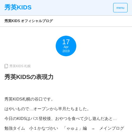
menu
秀英KIDS オフィシャルブログ
17
Apr
2019
秀英KIDS 札幌
秀英KIDSの表現力
秀英KIDS札幌の谷口です。
はやいもので…オープンから半月たちました。
今日のKIDSはバス登校後、おやつを食べて少し遊んだあと…
勉強タイム 小１かなづかい 「ゃゅょ」編 → メインプログ