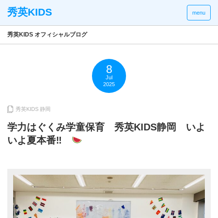
menu
秀英KIDS オフィシャルブログ
8
Jul
2025
秀英KIDS 静岡
学力はぐくみ学童保育 秀英KIDS静岡 いよ
いよ夏本番‼︎