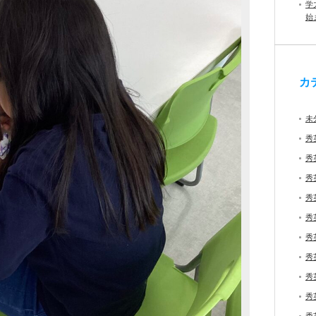
学
始
カ
未
秀
秀
秀
秀
秀
秀
秀
秀
秀