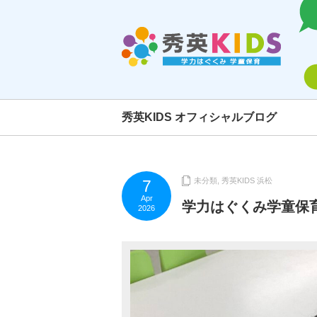
秀英KIDS オフィシャルブログ
未分類
,
秀英KIDS 浜松
7
Apr
学力はぐくみ学童保育
2026