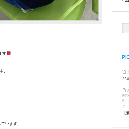
秀
ます
PI
本、
2
秀英K
滝ノ
、、
せ
【
しています。