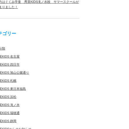
力はぐくみ学童 秀英KIDS滝ノ水校 サマースクールが
まりました！
テゴリー
分類
英KIDS 名古屋
英KIDS 四日市
英KIDS 旭山公園通り
英KIDS 札幌
英KIDS 東日本福島
英KIDS 浜松
英KIDS 滝ノ水
英KIDS 瑞穂通
英KIDS 静岡