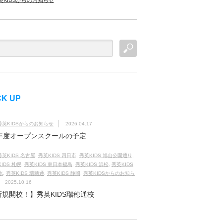
英KIDSからのお知らせ
CK UP
秀英KIDSからのお知らせ
2026.04.17
6年度オープンスクールの予定
秀英KIDS 名古屋
,
秀英KIDS 四日市
,
秀英KIDS 旭山公園通り
,
IDS 札幌
,
秀英KIDS 東日本福島
,
秀英KIDS 浜松
,
秀英KIDS
水
,
秀英KIDS 瑞穂通
,
秀英KIDS 静岡
,
秀英KIDSからのお知ら
2025.10.16
新規開校！】秀英KIDS瑞穂通校