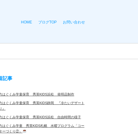
HOME
ブログTOP
お問い合わせ
着記事
力はぐくみ学童保育 秀英KIDS浜松 発明品制作
力はぐくみ学童保育 秀英KIDS静岡 『冷たいデザート
り』
力はぐくみ学童保育 秀英KIDS浜松 自由時間の様子
力はぐくみ学童 秀英KIDS札幌 水曜プログラム「コー
ターづくり②」