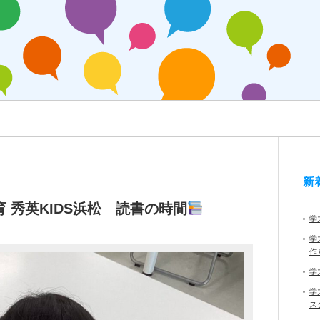
新
 秀英KIDS浜松 読書の時間
学
学
作
学
学
ス