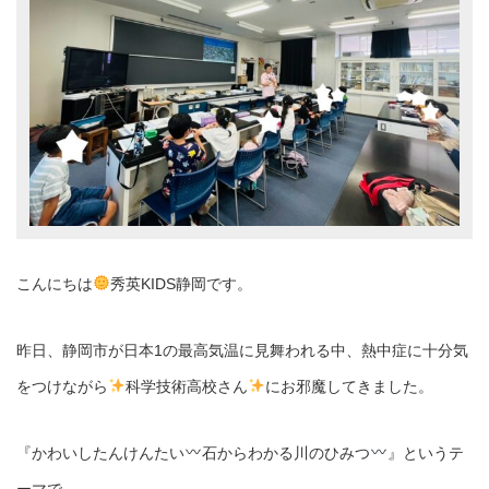
こんにちは
秀英KIDS静岡です。
昨日、静岡市が日本1の最高気温に見舞われる中、熱中症に十分気
をつけながら
科学技術高校さん
にお邪魔してきました。
『かわいしたんけんたい
石からわかる川のひみつ
』というテ
ーマで、